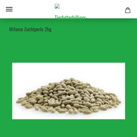
Mifuma Zuchtperle 2kg
mifuma