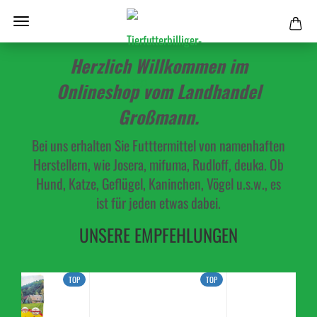
Herzlich Willkommen im
Onlineshop vom Landhandel
Großmann.
Bei uns erhalten Sie Futttermittel von namenhaften
Herstellern, wie Josera, mifuma, Rudloff, deuka. Ob
Hund, Katze, Geflügel, Kaninchen, Vögel u.s.w., es
ist für jeden etwas dabei.
UNSERE EMPFEHLUNGEN
TOP
TOP