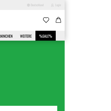
Deutschland
Login
-Mail
ANINCHEN
WEITERE
%SALE%
asswort
to erstellen
swort vergessen?