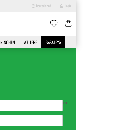
Deutschland
Login
-Mail
ANINCHEN
WEITERE
%SALE%
asswort
to erstellen
swort vergessen?
* notwendige Angaben