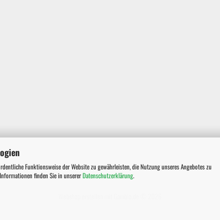
logien
ordentliche Funktionsweise der Website zu gewährleisten, die Nutzung unseres Angebotes zu
 Informationen finden Sie in unserer
Datenschutzerklärung
.
Webshop erstellen
mit Gambio.de © 2026