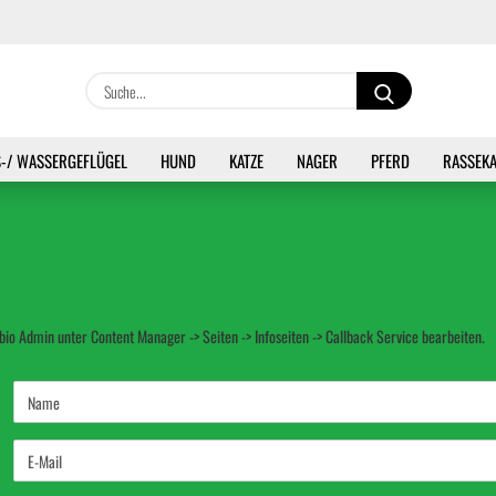
Lieferland
Suche...
E
-/ WASSERGEFLÜGEL
HUND
KATZE
NAGER
PFERD
RASSEK
P
io Admin unter Content Manager -> Seiten -> Infoseiten -> Callback Service bearbeiten.
Kon
Pas