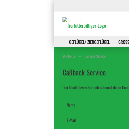
GEFLÜGEL/ ZIERGEFLÜGEL
GROSS
»
Startseite
Callback Service
Callback Service
Den Inhalt dieses Bereiches kannst du im Gamb
CALLBACK
Name
SERVICE
E-Mail