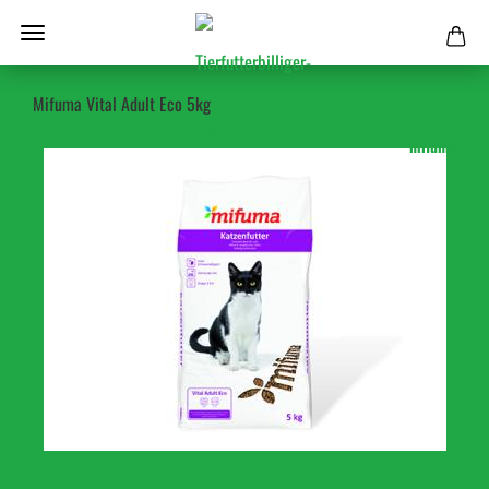
Mifuma Vital Adult Eco 5kg
mifuma