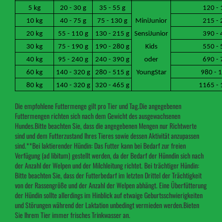
5 kg
20 - 30 g
35 - 55 g
120 - 
10 kg
40 - 75 g
75 - 130 g
MiniJunior
215 - 
20 kg
55 - 110 g
130 - 215 g
SensiJunior
390 - 
30 kg
75 - 190 g
190 - 280 g
Kids
550 - 
40 kg
95 - 240 g
240 - 390 g
oder
690 - 
60 kg
140 - 320 g
280 - 515 g
YoungStar
980 - 
80 kg
140 - 320 g
320 - 465 g
1165 - 
Die empfohlene Futtermenge gilt pro Tier und Tag.Die angegebenen
Futtermengen richten sich nach dem Gewicht des ausgewachsenen
Hundes.Bitte beachten Sie, dass die angegebenen Mengen nur Richtwerte
sind und dem Futterzustand Ihres Tieres sowie dessen Aktivität anzupassen
sind.**Bei laktierender Hündin: Das Futter kann bei Bedarf zur freien
Verfügung (ad libitum) gestellt werden, da der Bedarf der Hünndin sich nach
der Anzahl der Welpen und der Milchleitung richtet. Bei trächtiger Hündin:
Bitte beachten Sie, dass der Futterbedarf im letzten Drittel der Trächtigkeit
von der Rassengröße und der Anzahl der Welpen abhängt. Eine Überfütterung
der Hündin sollte allerdings im Hinblick auf etwaige Geburtsschwierigkeiten
und Störungen während der Laktation unbedingt vermieden werden.Bieten
Sie Ihrem Tier immer frisches Trinkwasser an.