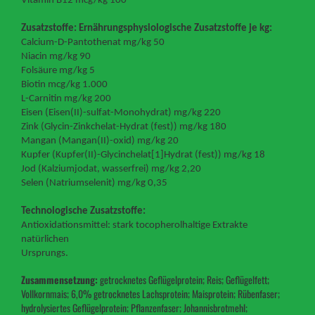
Vitamin B12 mcg/kg 100
Zusatzstoffe: Ernährungsphysiologische Zusatzstoffe je kg:
Calcium-D-Pantothenat mg/kg 50
Niacin mg/kg 90
Folsäure mg/kg 5
Biotin mcg/kg 1.000
L-Carnitin mg/kg 200
Eisen (Eisen(II)-sulfat-Monohydrat) mg/kg 220
Zink (Glycin-Zinkchelat-Hydrat (fest)) mg/kg 180
Mangan (Mangan(II)-oxid) mg/kg 20
Kupfer (Kupfer(II)-Glycinchelat
[1]
Hydrat (fest)) mg/kg 18
Jod (Kalziumjodat, wasserfrei) mg/kg 2,20
Selen (Natriumselenit) mg/kg 0,35
Technologische Zusatzstoffe:
Antioxidationsmittel: stark tocopherolhaltige Extrakte
natürlichen
Ursprungs.
Zusammensetzung:
getrocknetes Geflügelprotein; Reis; Geflügelfett;
Vollkornmais; 6,0% getrocknetes Lachsprotein; Maisprotein; Rübenfaser;
hydrolysiertes Geflügelprotein; Pflanzenfaser; Johannisbrotmehl;