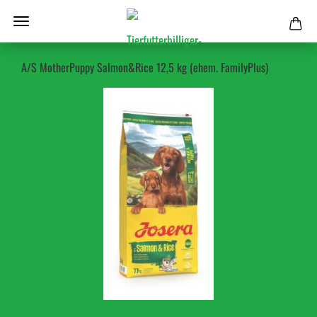
A/S MotherPuppy Salmon&Rice 12,5 kg (ehem. FamilyPlus)