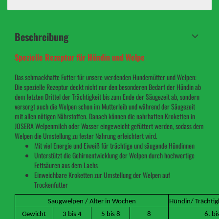
Beschreibung
Spezielle Rezeptur für Hündin und Welpe
Das schmackhafte Futter für unsere werdenden Hundemütter und Welpen:
Die spezielle Rezeptur deckt nicht nur den besonderen Bedarf der Hündin ab
dem letzten Drittel der Trächtigkeit bis zum Ende der Säugezeit ab, sondern
versorgt auch die Welpen schon im Mutterleib und während der Säugezeit
mit allen nötigen Nährstoffen. Danach können die nahrhaften Kroketten in
JOSERA Welpenmilch oder Wasser eingeweicht gefüttert werden, sodass dem
Welpen die Umstellung zu fester Nahrung erleichtert wird.
Mit viel Energie und Eiweiß für trächtige und säugende Hündinnen
Unterstützt die Gehirnentwicklung der Welpen durch hochwertige
Fettsäuren aus dem Lachs
Einweichbare Kroketten zur Umstellung der Welpen auf
Trockenfutter
Saugwelpen / Alter in Wochen
Hündin/ Trächti
Gewicht
3 bis 4
5 bis 8
8
6. bi